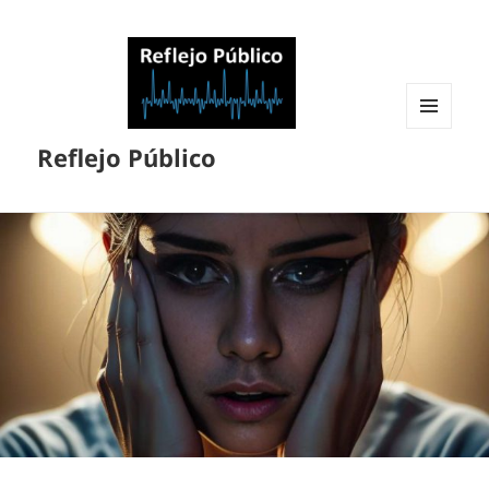
MENÚ
Reflejo Público
Y
WIDGETS