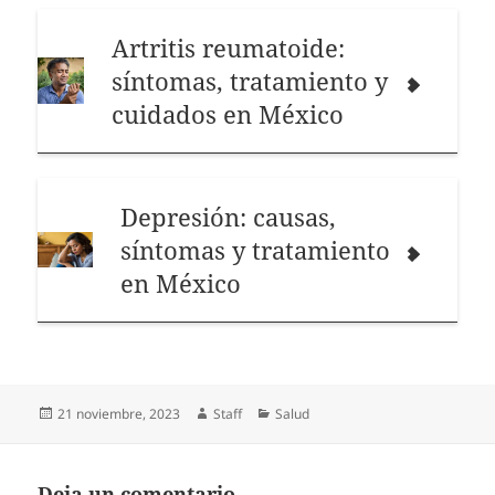
Artritis reumatoide:
síntomas, tratamiento y
cuidados en México
Depresión: causas,
síntomas y tratamiento
en México
Publicado
Autor
Categorías
21 noviembre, 2023
Staff
Salud
el
Deja un comentario