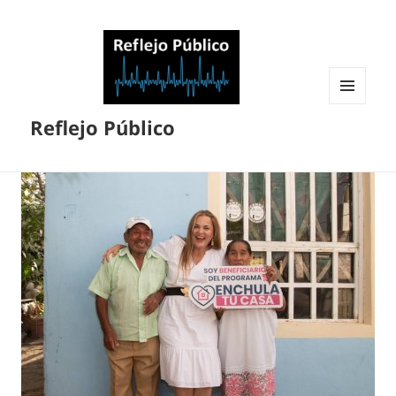
MENÚ
Reflejo Público
Y
WIDGETS