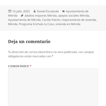
Publicado
Autor
Categorías
16 julio, 2025
Daniel Escalante
Ayuntamiento de
el
Etiquetas
Mérida
adultos mayores Mérida
,
apoyos sociales Mérida
,
Ayuntamiento de Mérida
,
Cecilia Patrón
,
mejoramiento de vivienda
,
Mérida
,
Programa Enchula tu Casa
,
vivienda en Mérida
Deja un comentario
Tu dirección de correo electrónico no será publicada.
Los campos
obligatorios están marcados con
*
COMENTARIO
*