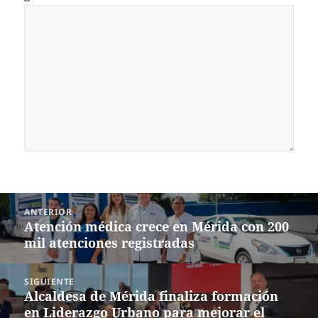
Navegación
ANTERIOR
de
Atención médica crece en Mérida con 200
Entrada
entradas
mil atenciones registradas
anterior:
SIGUIENTE
Alcaldesa de Mérida finaliza formación
Siguiente
en Liderazgo Urbano para mejorar el
entrada: