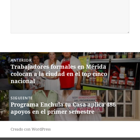
Navegación
ANTERIOR
de
Trabajadores formales en Mérida
Entrada
entradas
colocan a la ciudad en el top cinco
anterior:
nacional
SIGUIENTE
Programa Enchula tu Casa aplica 486
Siguiente
apoyos en el primer semestre
entrada:
Creado con WordPress