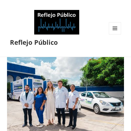
MENÚ
Reflejo Público
Y
WIDGETS