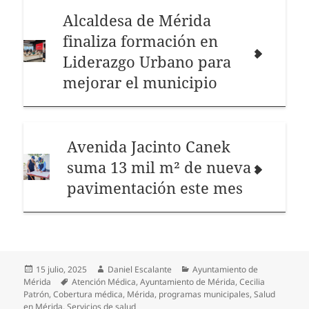
Alcaldesa de Mérida
finaliza formación en
Liderazgo Urbano para
mejorar el municipio
Avenida Jacinto Canek
suma 13 mil m² de nueva
pavimentación este mes
Publicado
Autor
Categorías
15 julio, 2025
Daniel Escalante
Ayuntamiento de
el
Etiquetas
Mérida
Atención Médica
,
Ayuntamiento de Mérida
,
Cecilia
Patrón
,
Cobertura médica
,
Mérida
,
programas municipales
,
Salud
en Mérida
,
Servicios de salud