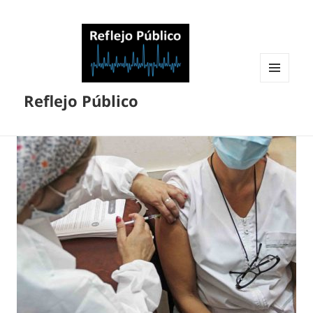
MENÚ
Reflejo Público
Y
WIDGETS