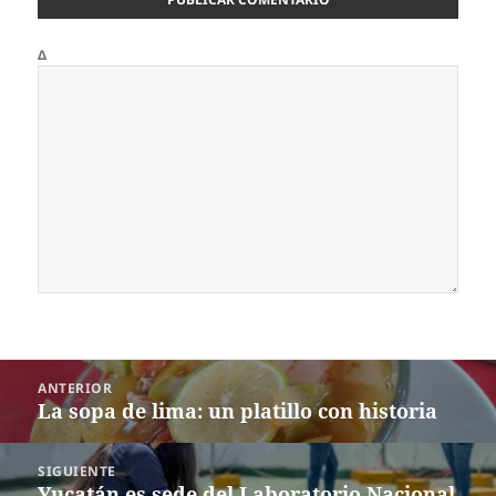
Δ
Navegación
ANTERIOR
de
La sopa de lima: un platillo con historia
Entrada
entradas
anterior:
SIGUIENTE
Yucatán es sede del Laboratorio Nacional
Siguiente