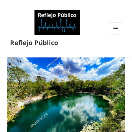
MENÚ
Reflejo Público
Y
WIDGETS