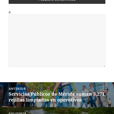
Δ
Navegación
ANTERIOR
de
Servicios Públicos de Mérida suman 3,271
Entrada
entradas
rejillas limpiadas en operativos
anterior:
SIGUIENTE