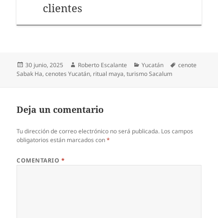
clientes
Publicado
Autor
Categorías
Etiquetas
30 junio, 2025
Roberto Escalante
Yucatán
cenote
el
Sabak Ha
,
cenotes Yucatán
,
ritual maya
,
turismo Sacalum
Deja un comentario
Tu dirección de correo electrónico no será publicada.
Los campos
obligatorios están marcados con
*
COMENTARIO
*