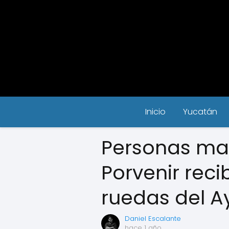
Inicio
Yucatán
Personas may
Porvenir reci
ruedas del 
Daniel Escalante
hace 1 año