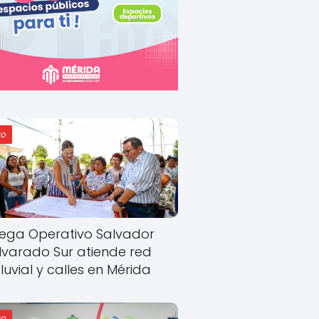
o
ega Operativo Salvador
lvarado Sur atiende red
luvial y calles en Mérida
o