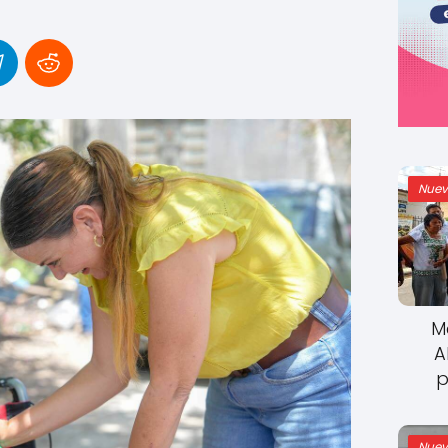
Nuev
M
A
p
Nuev