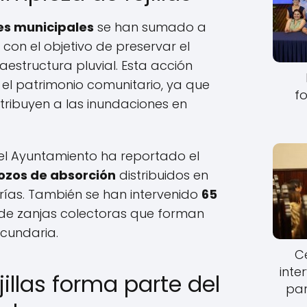
es municipales
se han sumado a
, con el objetivo de preservar el
aestructura pluvial. Esta acción
el patrimonio comunitario, ya que
fo
ontribuyen a las inundaciones en
 el Ayuntamiento ha reportado el
pozos de absorción
distribuidos en
rías. También se han intervenido
65
de zanjas colectoras que forman
ecundaria.
Ce
inte
jillas forma parte del
par