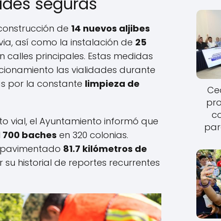
dades seguras
 construcción de
14 nuevos aljibes
ia, así como la instalación de
25
n calles principales. Estas medidas
ionamiento las vialidades durante
as por la constante
limpieza de
Cec
pro
c
o vial, el Ayuntamiento informó que
par
l 700 baches
en 320 colonias.
repavimentado
81.7 kilómetros de
 su historial de reportes recurrentes