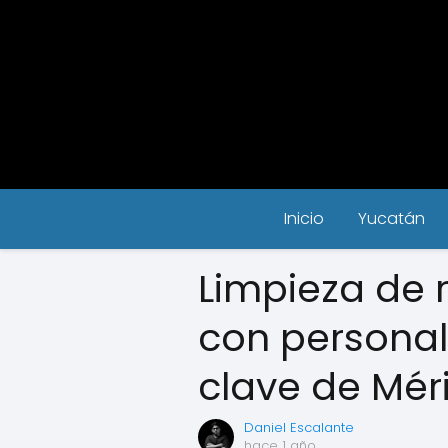
Inicio
Yucatán
Limpieza de r
con personal
clave de Mér
Daniel Escalante
hace 1 año