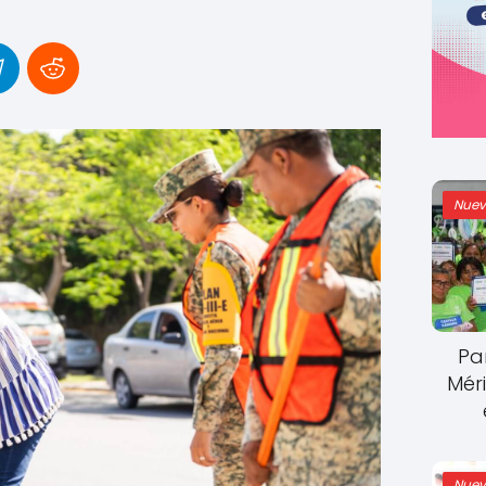
Nuev
Pa
Mér
Nuev