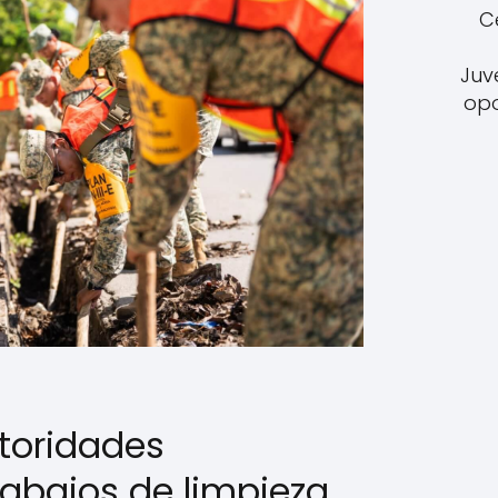
C
Juv
opo
toridades
rabajos de limpieza