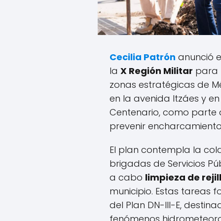
Cecilia Patrón
anunció el
la
X Región Militar
para 
zonas estratégicas de M
en la avenida Itzáes y en
Centenario, como parte 
prevenir encharcamiento
El plan contempla la col
brigadas de Servicios Púb
a cabo
limpieza de rejil
municipio. Estas tareas 
del Plan DN-III-E, destin
fenómenos hidrometeoro