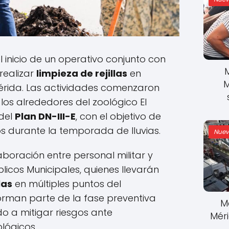
 inicio de un operativo conjunto con
realizar
limpieza de rejillas
en
M
érida. Las actividades comenzaron
 los alrededores del zoológico El
del
Plan DN-III-E
, con el objetivo de
s durante la temporada de lluvias.
Nuev
aboración entre personal militar y
licos Municipales, quienes llevarán
las
en múltiples puntos del
forman parte de la fase preventiva
M
ado a mitigar riesgos ante
Mér
lógicos.