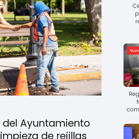
Ce
p
r
Nuev
Reg
come
s del Ayuntamiento
impieza de rejillas