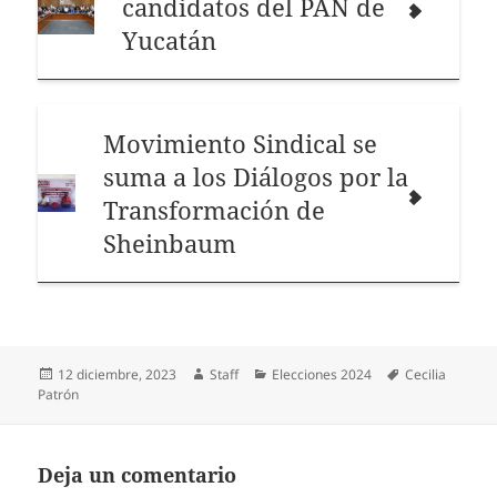
candidatos del PAN de
Yucatán
Movimiento Sindical se
suma a los Diálogos por la
Transformación de
Sheinbaum
Publicado
Autor
Categorías
Etiquetas
12 diciembre, 2023
Staff
Elecciones 2024
Cecilia
el
Patrón
Deja un comentario