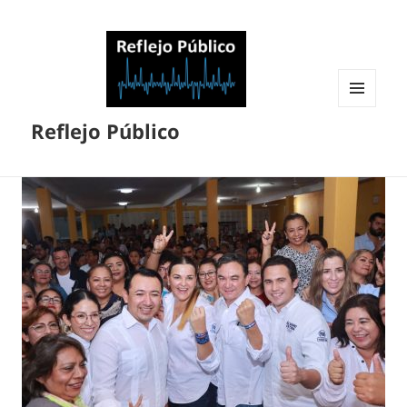
MENÚ
Reflejo Público
Y
WIDGETS