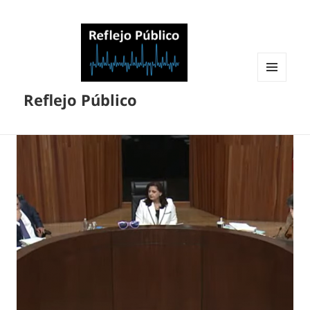
MENÚ
Reflejo Público
Y
WIDGETS