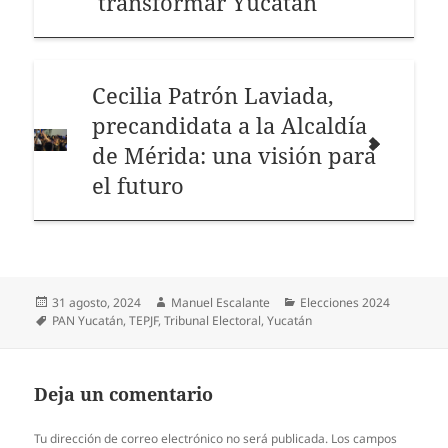
transformar Yucatán
Cecilia Patrón Laviada,
precandidata a la Alcaldía
de Mérida: una visión para
el futuro
Publicado
Autor
Categorías
31 agosto, 2024
Manuel Escalante
Elecciones 2024
el
Etiquetas
PAN Yucatán
,
TEPJF
,
Tribunal Electoral
,
Yucatán
Deja un comentario
Tu dirección de correo electrónico no será publicada.
Los campos