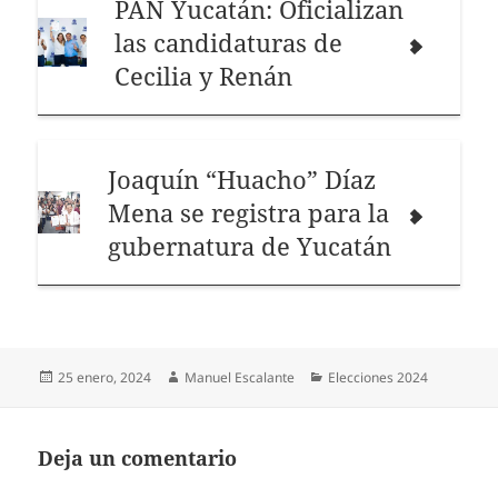
PAN Yucatán: Oficializan
las candidaturas de
Cecilia y Renán
Joaquín “Huacho” Díaz
Mena se registra para la
gubernatura de Yucatán
Publicado
Autor
Categorías
25 enero, 2024
Manuel Escalante
Elecciones 2024
el
Deja un comentario