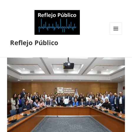
MENÚ
Reflejo Público
Y
WIDGETS