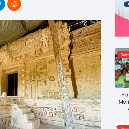
Nuev
Pa
Mér
Nuev