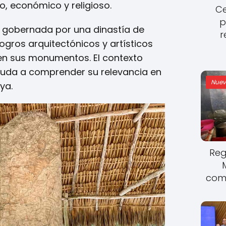
o, económico y religioso.
Ce
p
e gobernada por una dinastía de
r
ogros arquitectónicos y artísticos
en sus monumentos. El contexto
ayuda a comprender su relevancia en
Nuev
ya.
Reg
come