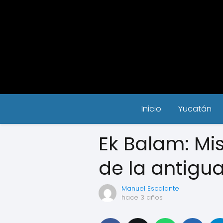
Inicio
Yucatán
Ek Balam: Mis
de la antigu
Manuel Escalante
hace 3 años