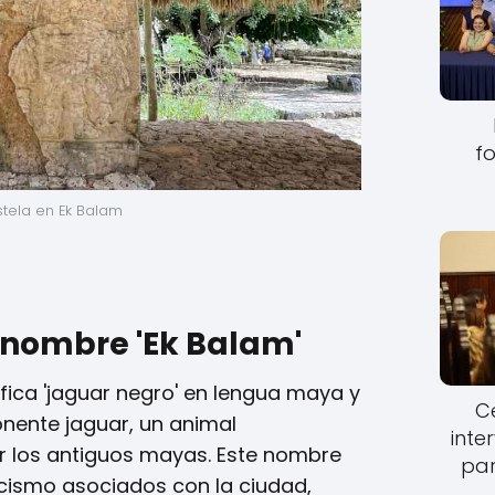
fo
stela en Ek Balam
l nombre 'Ek Balam'
ifica 'jaguar negro' en lengua maya y
Ce
onente jaguar, un animal
inte
 los antiguos mayas. Este nombre
par
ticismo asociados con la ciudad,