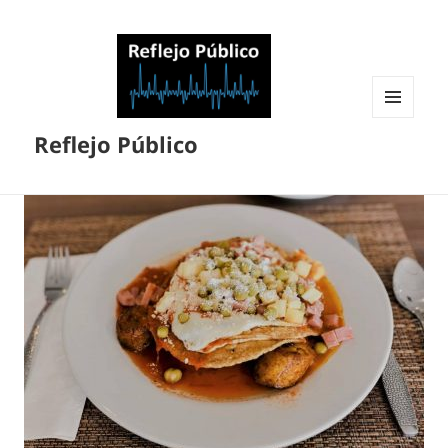
MENÚ
Reflejo Público
Y
WIDGETS