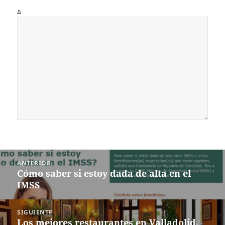
Δ
Navegación
ANTERIOR
de
Cómo saber si estoy dada de alta en el
Entrada
entradas
IMSS
anterior:
SIGUIENTE
Los mejores restaurantes en Valladolid,
Siguiente