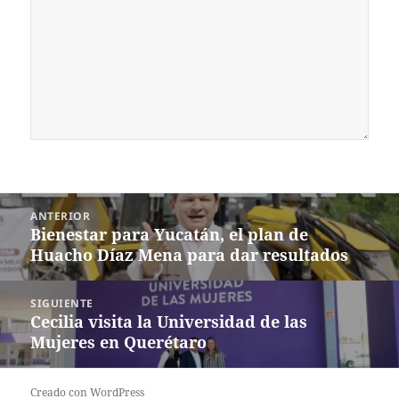
Navegación
ANTERIOR
de
Bienestar para Yucatán, el plan de
Entrada
entradas
Huacho Díaz Mena para dar resultados
anterior:
SIGUIENTE
Cecilia visita la Universidad de las
Siguiente
Mujeres en Querétaro
entrada:
Creado con WordPress