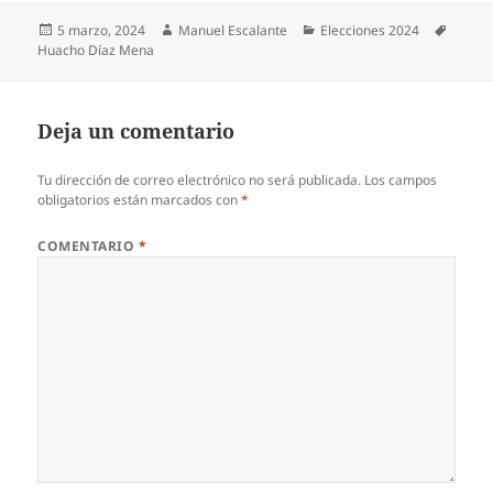
Publicado
Autor
Categorías
Etique
5 marzo, 2024
Manuel Escalante
Elecciones 2024
el
Huacho Díaz Mena
Deja un comentario
Tu dirección de correo electrónico no será publicada.
Los campos
obligatorios están marcados con
*
COMENTARIO
*