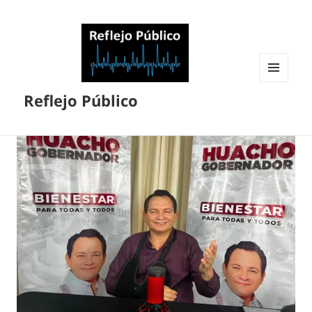
MENÚ
Reflejo Público
Y
WIDGETS