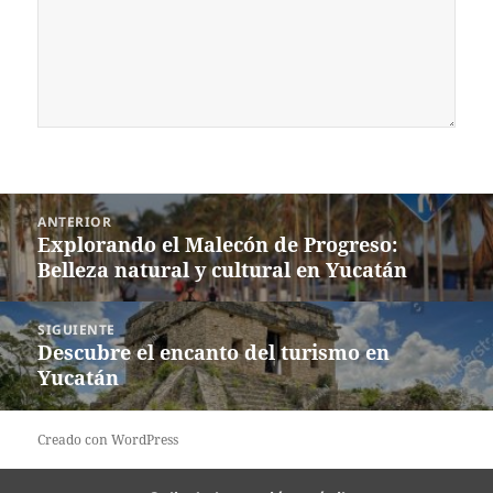
Navegación
ANTERIOR
de
Explorando el Malecón de Progreso:
Entrada
entradas
Belleza natural y cultural en Yucatán
anterior:
SIGUIENTE
Descubre el encanto del turismo en
Siguiente
Yucatán
entrada:
Creado con WordPress