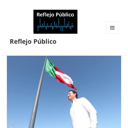
MENÚ
Reflejo Público
Y
WIDGETS