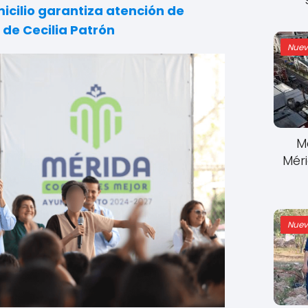
icilio garantiza atención de
 de Cecilia Patrón
Nuev
M
Mér
Nuev