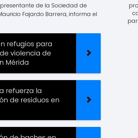
representante de la Sociedad de
pro
c
auricio Fajardo Barrera, informa el
par
en refugios para
de violencia de
n Mérida
 refuerza la
ión de residuos en
ón de baches en