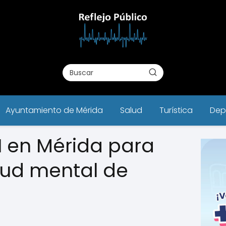
Ayuntamiento de Mérida
Salud
Turística
Dep
I en Mérida para
lud mental de