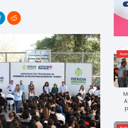
Nuev
M
A
p
Nuev