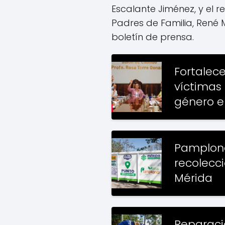
Escalante Jiménez, y el 
Padres de Familia, René M
boletín de prensa.
Fortalec
víctimas 
género e
Pamplona
recolecc
Mérida
Reparaci