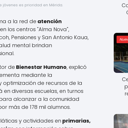
Co
e jóvenes es prioridad en Mérida.
ma a la red de
atención
 en los centros "Alma Nova",
oh, Pensiones y San Antonio Kaua,
Nuev
salud mental brindan
onal.
tor de
Bienestar Humano
, explicó
plementa mediante la
Ce
y optimización de recursos de la
p
á en diversas escuelas, en turnos
r
, para alcanzar a la comunidad
por más de 178 mil alumnos.
áticas y actividades en
primarias,