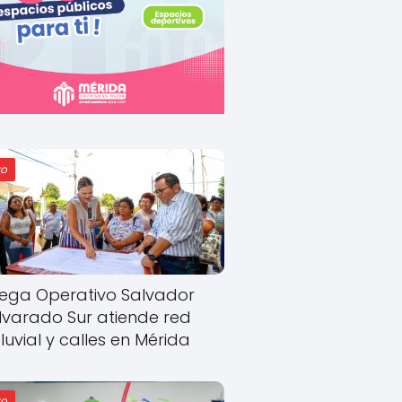
o
ega Operativo Salvador
lvarado Sur atiende red
luvial y calles en Mérida
o