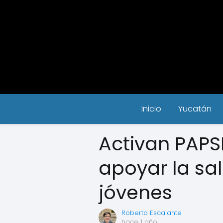
Inicio
Yucatán
Activan PAPS
apoyar la sa
jóvenes
Roberto Escalante
hace 1 año