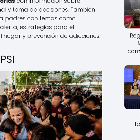
orias
con información sobre
al y toma de decisiones. También
ara padres con temas como
alerta, estrategias para el
Reg
l hogar y prevención de adicciones.
come
PSI
fo