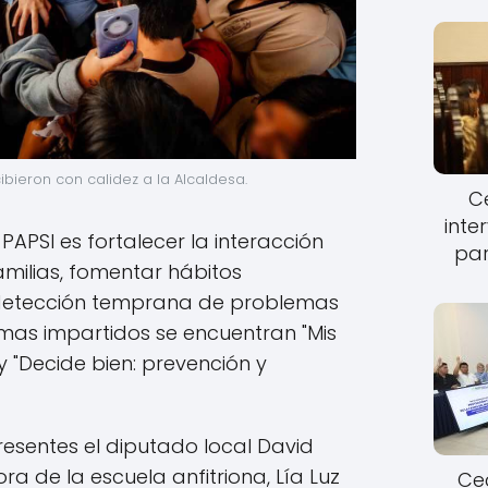
ibieron con calidez a la Alcaldesa.
Ce
inte
PAPSI es fortalecer la interacción
par
amilias, fomentar hábitos
la detección temprana de problemas
emas impartidos se encuentran "Mis
y "Decide bien: prevención y
resentes el diputado local David
ra de la escuela anfitriona, Lía Luz
Cec