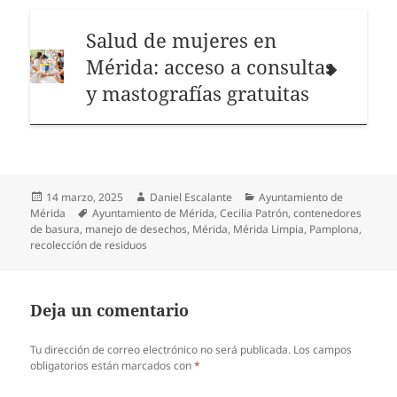
Salud de mujeres en
Mérida: acceso a consultas
y mastografías gratuitas
Publicado
Autor
Categorías
14 marzo, 2025
Daniel Escalante
Ayuntamiento de
el
Etiquetas
Mérida
Ayuntamiento de Mérida
,
Cecilia Patrón
,
contenedores
de basura
,
manejo de desechos
,
Mérida
,
Mérida Limpia
,
Pamplona
,
recolección de residuos
Deja un comentario
Tu dirección de correo electrónico no será publicada.
Los campos
obligatorios están marcados con
*