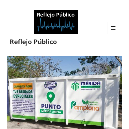
MENÚ
Reflejo Público
Y
WIDGETS