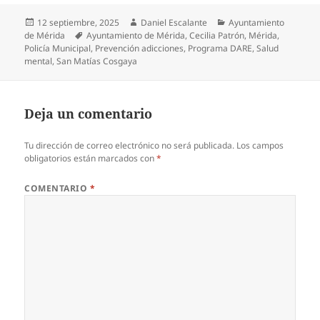
Publicado
Autor
Categorías
12 septiembre, 2025
Daniel Escalante
Ayuntamiento
el
Etiquetas
de Mérida
Ayuntamiento de Mérida
,
Cecilia Patrón
,
Mérida
,
Policía Municipal
,
Prevención adicciones
,
Programa DARE
,
Salud
mental
,
San Matías Cosgaya
Deja un comentario
Tu dirección de correo electrónico no será publicada.
Los campos
obligatorios están marcados con
*
COMENTARIO
*