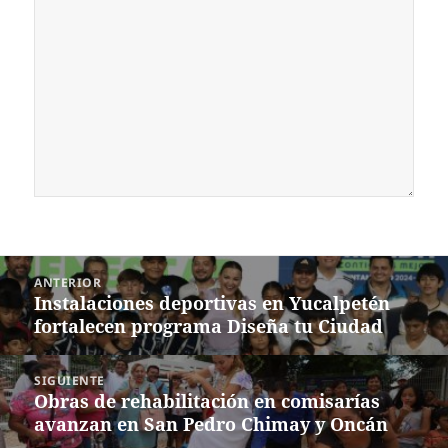
Navegación
ANTERIOR
de
Instalaciones deportivas en Yucalpetén
Entrada
entradas
fortalecen programa Diseña tu Ciudad
anterior:
SIGUIENTE
Obras de rehabilitación en comisarías
Siguiente
avanzan en San Pedro Chimay y Oncán
entrada: