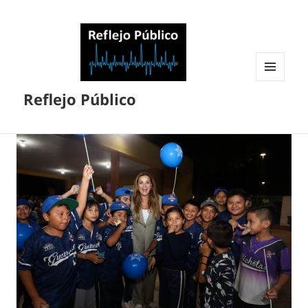
MENÚ
Reflejo Público
Y
WIDGETS