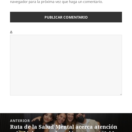
navegador para la próxima vez que haga un comentario.
Δ
Navegación
ANTERIOR
de
Ruta de la Salud Mental acerca atención
Entrada
entradas