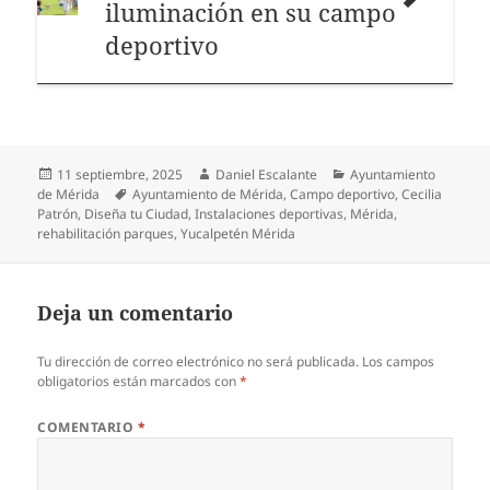
iluminación en su campo
deportivo
Publicado
Autor
Categorías
11 septiembre, 2025
Daniel Escalante
Ayuntamiento
el
Etiquetas
de Mérida
Ayuntamiento de Mérida
,
Campo deportivo
,
Cecilia
Patrón
,
Diseña tu Ciudad
,
Instalaciones deportivas
,
Mérida
,
rehabilitación parques
,
Yucalpetén Mérida
Deja un comentario
Tu dirección de correo electrónico no será publicada.
Los campos
obligatorios están marcados con
*
COMENTARIO
*