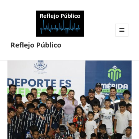
MENÚ
Reflejo Público
Y
WIDGETS