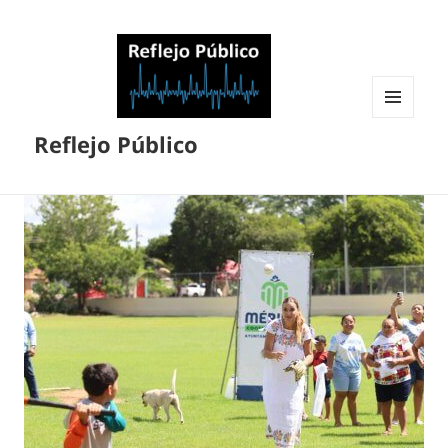
MENÚ
Reflejo Público
Y
WIDGETS