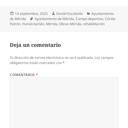
Publicado
Autor
Categorías
14 septiembre, 2025
Daniel Escalante
Ayuntamiento
el
Etiquetas
de Mérida
Ayuntamiento de Mérida
,
Campo deportivo
,
Cecilia
Patrón
,
Hunxectamán
,
Mérida
,
Obras Mérida
,
rehabilitación
Deja un comentario
Tu dirección de correo electrónico no será publicada.
Los campos
obligatorios están marcados con
*
COMENTARIO
*