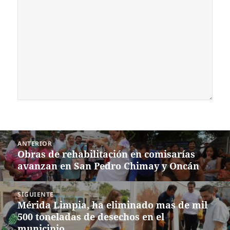
Navegación
ANTERIOR
de
Obras de rehabilitación en comisarías
Entrada
entradas
avanzan en San Pedro Chimay y Oncán
anterior:
SIGUIENTE
Mérida Limpia, ha eliminado mas de mil
Siguiente
500 toneladas de desechos en el
entrada:
municipio