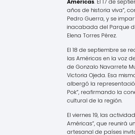
Américas
. El 17 de sept
años de historia viva”, c
Pedro Guerra, y se impart
inacabada del Parque de
Elena Torres Pérez.
El 18 de septiembre se re
las Américas en la voz de
de Gonzalo Navarrete Mu
Victoria Ojeda. Esa mism
albergó la representaci
Pok”, reafirmando la con
cultural de la región.
El viernes 19, las activid
Américas”, que reunirá u
artesanal de países invit