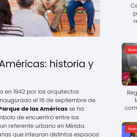
Ce
p
r
Nuev
Américas: historia y
o en 1942 por los arquitectos
Reg
 inaugurado el 16 de septiembre de
come
Parque de las Américas
se ha
bolo de encuentro entre los
 un referente urbano en Mérida.
Nuev
as que integran distintos espacios: