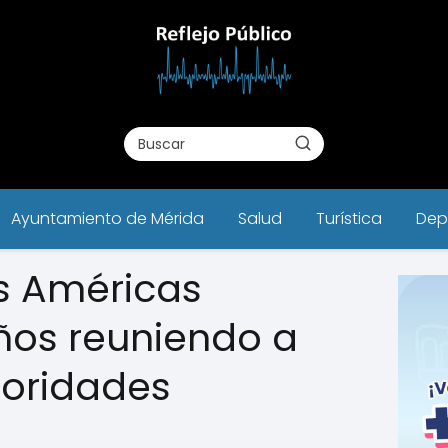
Ayuntamiento de Mérida
Salud
Turística
Dep
s Américas
ños reuniendo a
toridades