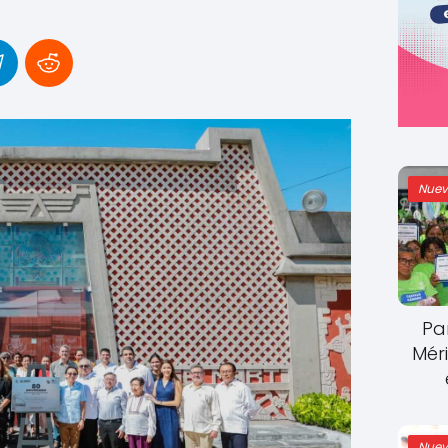
Nuev
Pa
Mér
Nuev