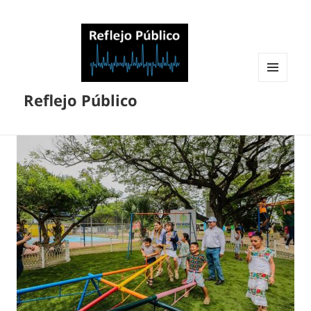
MENÚ
Reflejo Público
Y
WIDGETS