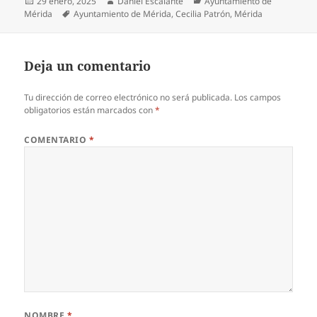
Publicado
Autor
Categorías
29 enero, 2025
Daniel Escalante
Ayuntamiento de
el
Etiquetas
Mérida
Ayuntamiento de Mérida
,
Cecilia Patrón
,
Mérida
Deja un comentario
Tu dirección de correo electrónico no será publicada.
Los campos
obligatorios están marcados con
*
COMENTARIO
*
NOMBRE
*