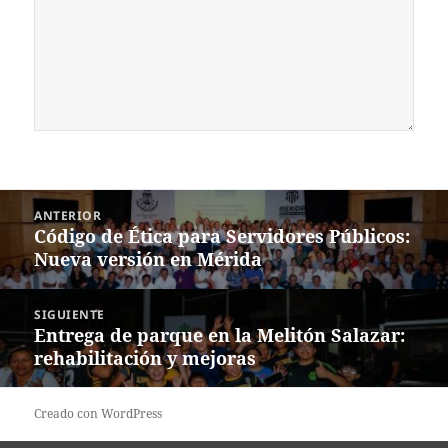
Navegación
ANTERIOR
de
Código de Ética para Servidores Públicos:
Entrada
entradas
Nueva versión en Mérida
anterior:
SIGUIENTE
Entrega de parque en la Melitón Salazar:
Siguiente
rehabilitación y mejoras
entrada:
Creado con WordPress