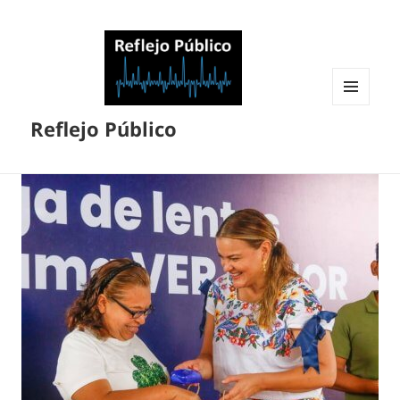
MENÚ
Reflejo Público
Y
WIDGETS