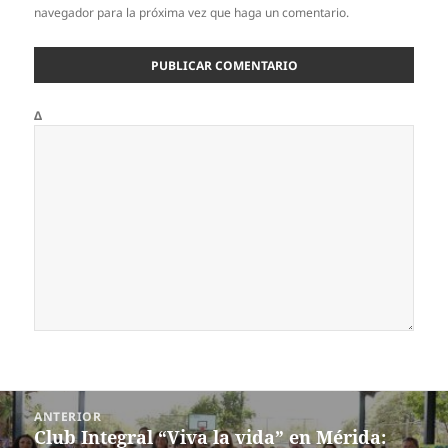
navegador para la próxima vez que haga un comentario.
Δ
Navegación
ANTERIOR
de
Club Integral “Viva la vida” en Mérida:
Entrada