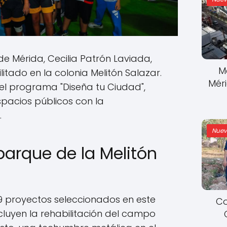
de Mérida, Cecilia Patrón Laviada,
M
itado en la colonia Melitón Salazar.
Mér
el programa "Diseña tu Ciudad",
pacios públicos con la
.
Nuev
parque de la Melitón
19 proyectos seleccionados en este
Co
luyen la rehabilitación del campo