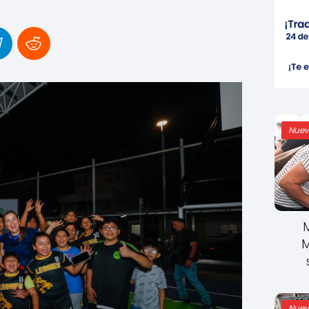
Nuev
M
Nuev