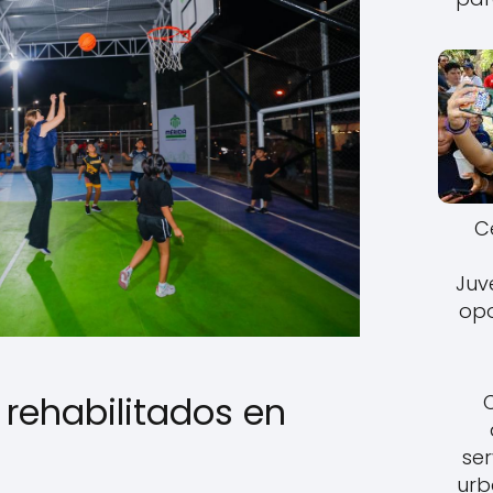
C
Juv
opo
 rehabilitados en
ser
urb