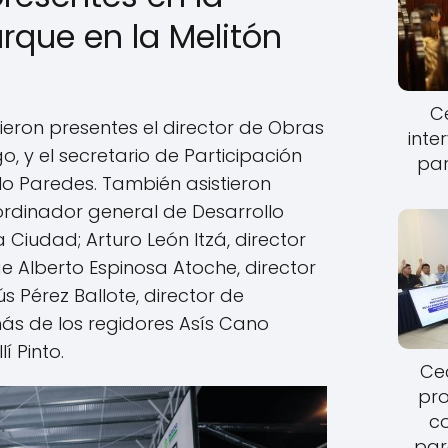
rque en la Melitón
Ce
ieron presentes el director de Obras
inte
o, y el secretario de Participación
par
lo Paredes. También asistieron
ordinador general de Desarrollo
Ciudad; Arturo León Itzá, director
ge Alberto Espinosa Atoche, director
ús Pérez Ballote, director de
s de los regidores Asís Cano
í Pinto.
Cec
pro
c
par