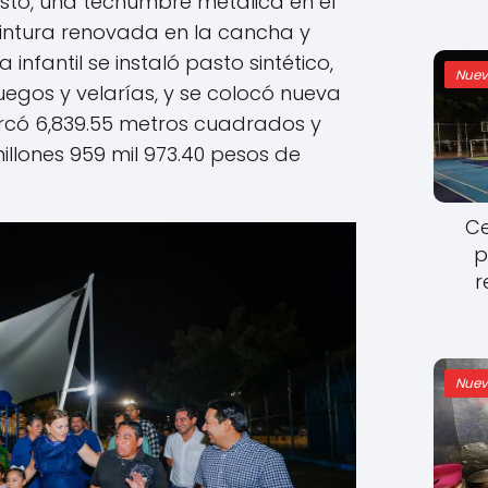
asto, una techumbre metálica en el
pintura renovada en la cancha y
infantil se instaló pasto sintético,
Nuev
uegos y velarías, y se colocó nueva
arcó 6,839.55 metros cuadrados y
illones 959 mil 973.40 pesos de
Ce
p
r
Nuev