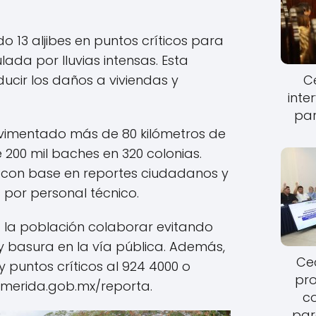
o 13 aljibes en puntos críticos para
da por lluvias intensas. Esta
Ce
ucir los daños a viviendas y
inte
par
vimentado más de 80 kilómetros de
 200 mil baches en 320 colonias.
n con base en reportes ciudadanos y
por personal técnico.
a la población colaborar evitando
 basura en la vía pública. Además,
Cec
y puntos críticos al 924 4000 o
pro
merida.gob.mx/reporta.
c
par