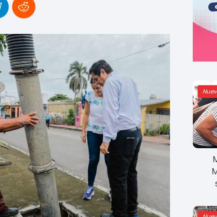
Nuev
M
Nuev