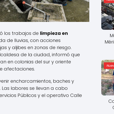
có los trabajos de
limpieza en
M
a de lluvias, con acciones
Mér
as y aljibes en zonas de riesgo.
alcaldesa de la ciudad, informó que
an en colonias del sur y oriente
Nuev
e afectaciones.
venir encharcamientos, baches y
. Las labores se llevan a cabo
rvicios Públicos y el operativo Calle
Co