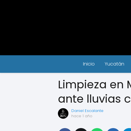
Inicio
Yucatán
Limpieza en 
ante lluvias 
Daniel Escalante
hace 1 año