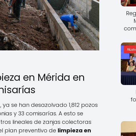
Reg
come
Nuev
pieza en Mérida en
misarías
fo
, ya se han desazolvado 1,812 pozos
nias y 33 comisarías. A esto se
os lineales de zanjas colectoras
l plan preventivo de
limpieza en