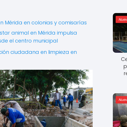
Nuev
en Mérida en colonias y comisarías
estar animal en Mérida impulsa
de el centro municipal
ción ciudadana en limpieza en
Ce
p
r
Nuev