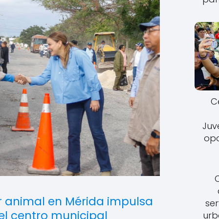
C
Juv
opo
r animal en Mérida impulsa
ser
l centro municipal
urb