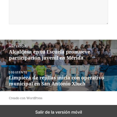
Navegación
ANTERIOR
de
Alcaldesa en tu Escuela promueve
Entrada
entradas
participación juvenil en Mérida
anterior:
SIGUIENTE
Limpieza de rejillas inicia con operativo
Siguiente
municipal en San Antonio Xluch
entrada:
Creado con WordPress
Salir de la versión móvil