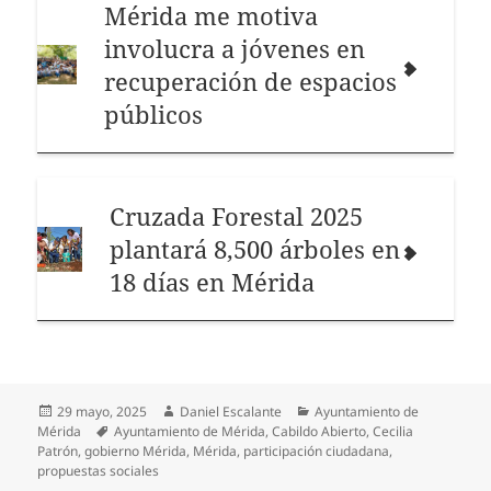
Mérida me motiva
involucra a jóvenes en
recuperación de espacios
públicos
Cruzada Forestal 2025
plantará 8,500 árboles en
18 días en Mérida
Publicado
Autor
Categorías
29 mayo, 2025
Daniel Escalante
Ayuntamiento de
el
Etiquetas
Mérida
Ayuntamiento de Mérida
,
Cabildo Abierto
,
Cecilia
Patrón
,
gobierno Mérida
,
Mérida
,
participación ciudadana
,
propuestas sociales