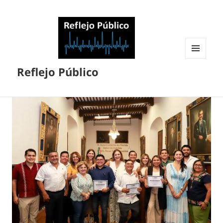
MENÚ
Reflejo Público
Y
WIDGETS