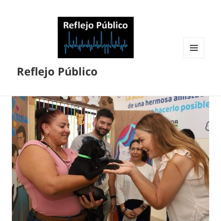
MENÚ
Reflejo Público
Y
WIDGETS