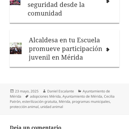
seguridad desde la
comunidad
Alcaldesa en tu Escuela
promueve participación
juvenil en Mérida
Publicado
Autor
Categorías
23 mayo, 2025
Daniel Escalante
Ayuntamiento de
el
Etiquetas
Mérida
adopciones Mérida
,
Ayuntamiento de Mérida
,
Cecilia
Patrón
,
esterilización gratuita
,
Mérida
,
programas municipales
,
protección animal
,
unidad animal
Deja un comentario