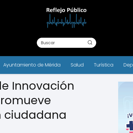
Ayuntamiento de Mérida
Salud
Turística
Dep
de Innovación
 promueve
n ciudadana