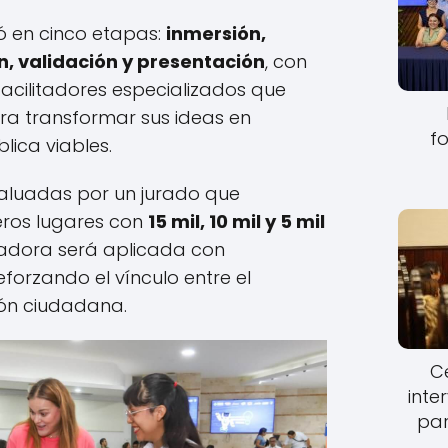
ró en cinco etapas:
inmersión,
n, validación y presentación
, con
cilitadores especializados que
ra transformar sus ideas en
fo
lica viables.
aluadas por un jurado que
eros lugares con
15 mil, 10 mil y 5 mil
ganadora será aplicada con
forzando el vínculo entre el
ión ciudadana.
Ce
inte
par