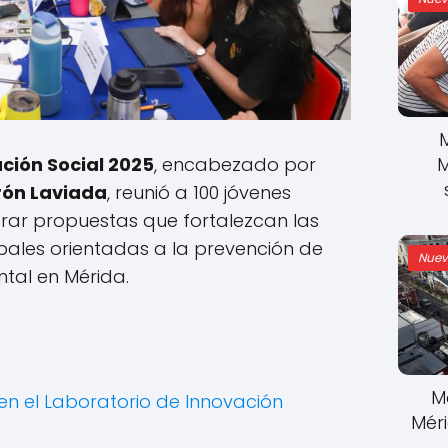
M
ción Social 2025
, encabezado por
rón Laviada
, reunió a 100 jóvenes
rar propuestas que fortalezcan las
ipales orientadas a la prevención de
Nuev
ntal en Mérida.
M
l en el Laboratorio de Innovación
Mér