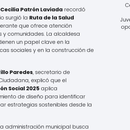
C
,
Cecilia Patrón Laviada
recordó
io surgió la
Ruta de la Salud
Juv
nerante que ofrece atención
opo
es y comunidades. La alcaldesa
tienen un papel clave en la
as sociales y en la construcción de
illo Paredes
, secretario de
 Ciudadana, explicó que el
ón Social 2025
aplica
ento de diseño para identificar
lar estrategias sostenibles desde la
 la administración municipal busca