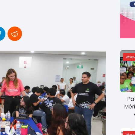
Nuev
Pa
Mér
Nuev