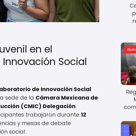
Ce
p
r
uvenil en el
Nuev
 Innovación Social
aboratorio de Innovación Social
Reg
la sede de la
Cámara Mexicana de
trucción (CMIC) Delegación
come
ticipantes trabajaron durante
12
rencias y mesas de debate
ón social.