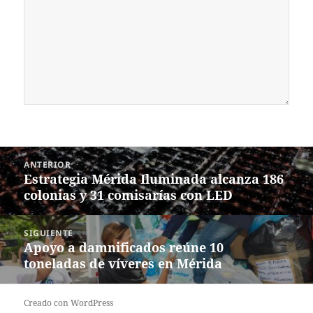
Navegación
ANTERIOR
de
Estrategia Mérida Iluminada alcanza 186
Entrada
entradas
colonias y 31 comisarías con LED
anterior:
SIGUIENTE
Apoyo a damnificados reúne 10
Siguiente
toneladas de víveres en Mérida
entrada:
Creado con WordPress