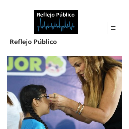
MENÚ
Reflejo Público
Y
WIDGETS