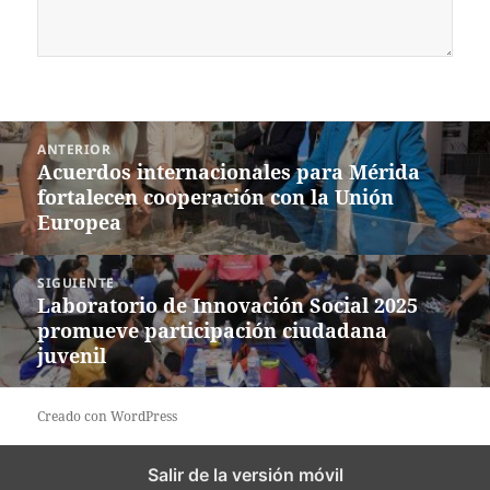
Navegación
ANTERIOR
de
Acuerdos internacionales para Mérida
Entrada
entradas
fortalecen cooperación con la Unión
anterior:
Europea
SIGUIENTE
Laboratorio de Innovación Social 2025
Siguiente
promueve participación ciudadana
entrada:
juvenil
Creado con WordPress
Salir de la versión móvil