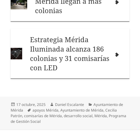
Mérida llegan a más
colonias
Estrategia Mérida
Iluminada alcanza 186
colonias y 31 comisarías
con LED
Publicado
Autor
Categorías
17 octubre, 2025
Daniel Escalante
Ayuntamiento de
el
Etiquetas
Mérida
apoyos Mérida
,
Ayuntamiento de Mérida
,
Cecilia
Patrón
,
comisarías de Mérida
,
desarrollo social
,
Mérida
,
Programa
de Gestión Social