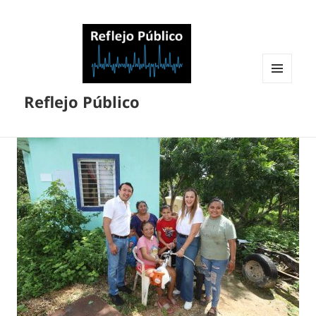
MENÚ
Reflejo Público
Y
WIDGETS