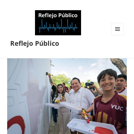
MENÚ
Reflejo Público
Y
WIDGETS