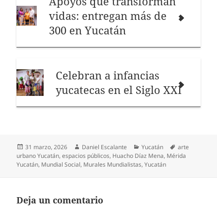
Apoyos que transforman
vidas: entregan más de
300 en Yucatán
Celebran a infancias
yucatecas en el Siglo XXI
Publicado
Autor
Categorías
Etiquetas
31 marzo, 2026
Daniel Escalante
Yucatán
arte
el
urbano Yucatán
,
espacios públicos
,
Huacho Díaz Mena
,
Mérida
Yucatán
,
Mundial Social
,
Murales Mundialistas
,
Yucatán
Deja un comentario