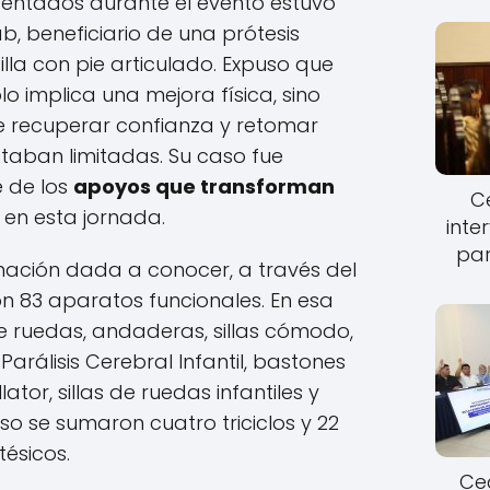
esentados durante el evento estuvo
b, beneficiario de una prótesis
lla con pie articulado. Expuso que
lo implica una mejora física, sino
e recuperar confianza y retomar
taban limitadas. Su caso fue
 de los
apoyos que transforman
Ce
en esta jornada.
inte
par
mación dada a conocer, a través del
on 83 aparatos funcionales. En esa
s de ruedas, andaderas, sillas cómodo,
Parálisis Cerebral Infantil, bastones
tor, sillas de ruedas infantiles y
so se sumaron cuatro triciclos y 22
tésicos.
Cec