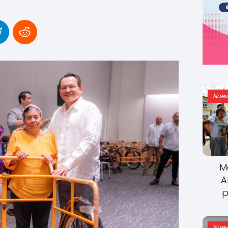
Nuev
M
A
p
Nuev