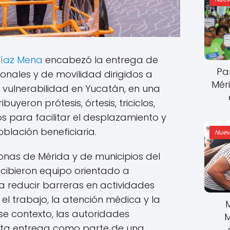
Díaz Mena
encabezó la entrega de
Pa
nales y de movilidad dirigidos a
Mér
 vulnerabilidad en Yucatán, en una
buyeron prótesis, órtesis, triciclos,
os para facilitar el desplazamiento y
oblación beneficiaria.
Nuev
onas de Mérida y de municipios del
ecibieron equipo orientado a
 reducir barreras en actividades
el trabajo, la atención médica y la
ese contexto, las autoridades
M
sta entrega como parte de una