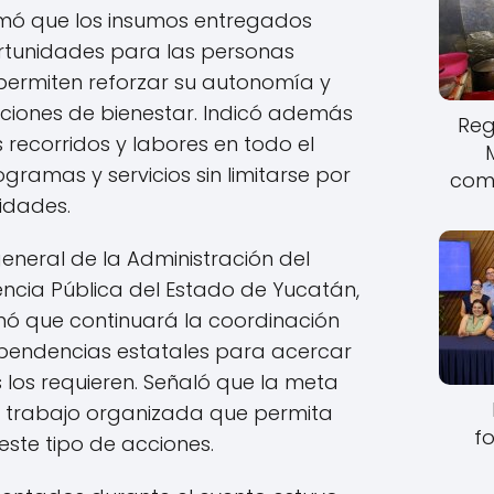
mó que los insumos entregados
rtunidades para las personas
s permiten reforzar su autonomía y
ciones de bienestar. Indicó además
Reg
 recorridos y labores en todo el
ramas y servicios sin limitarse por
come
idades.
 general de la Administración del
encia Pública del Estado de Yucatán,
rmó que continuará la coordinación
ependencias estatales para acercar
 los requieren. Señaló que la meta
 trabajo organizada que permita
fo
este tipo de acciones.