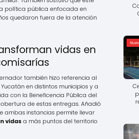
familiar. También sostuvo que este
Co
 política pública enfocada en
os quedaron fuera de la atención
Nuev
ansforman vidas en
comisarías
bernador también hizo referencia al
Ce
F Yucatán en distintos municipios y a
p
ida con la Beneficencia Pública del
r
cobertura de estas entregas. Añadió
e ambas instancias permite llevar
n vidas
a más puntos del territorio