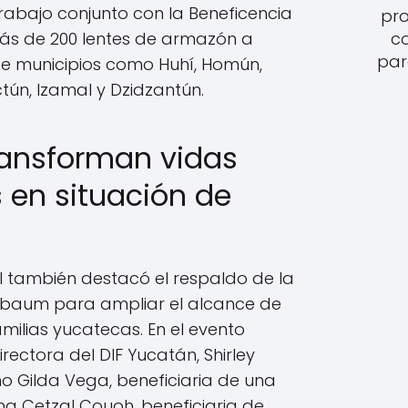
rabajo conjunto con la Beneficencia
pro
más de 200 lentes de armazón a
c
par
de municipios como Huhí, Homún,
tún, Izamal y Dzidzantún.
ransforman vidas
 en situación de
l también destacó el respaldo de la
nbaum para ampliar el alcance de
milias yucatecas. En el evento
irectora del DIF Yucatán, Shirley
mo Gilda Vega, beneficiaria de una
na Cetzal Couoh, beneficiaria de