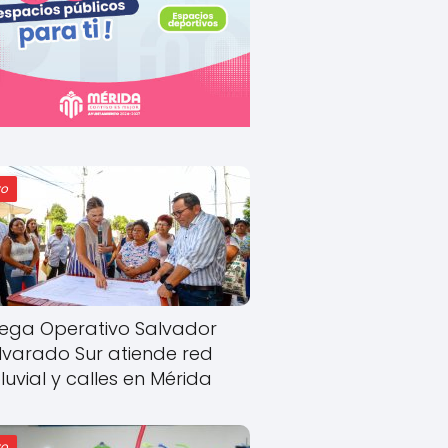
o
ega Operativo Salvador
lvarado Sur atiende red
luvial y calles en Mérida
o