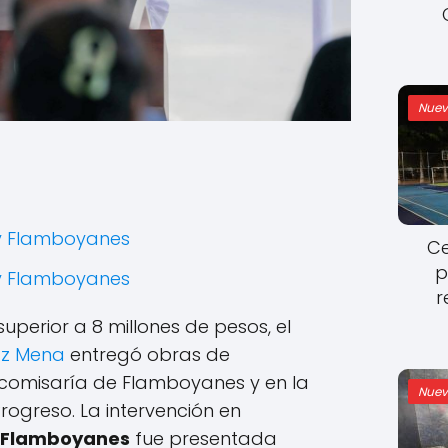
Nuev
 y Flamboyanes
Ce
p
 y Flamboyanes
r
uperior a 8 millones de pesos, el
az Mena
entregó obras de
a comisaría de Flamboyanes y en la
Nuev
ogreso. La intervención en
y Flamboyanes
fue presentada