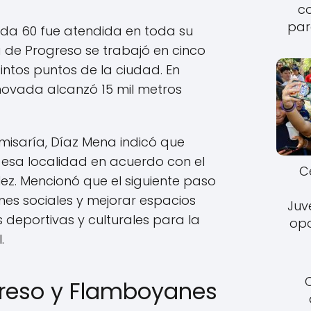
c
par
ida 60 fue atendida en toda su
a de Progreso se trabajó en cinco
intos puntos de la ciudad. En
enovada alcanzó 15 mil metros
misaría, Díaz Mena indicó que
 esa localidad en acuerdo con el
C
lez. Mencionó que el siguiente paso
es sociales y mejorar espacios
Juv
 deportivas y culturales para la
opo
.
greso y Flamboyanes