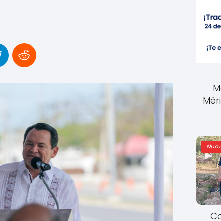
M
Mér
Nuev
Co