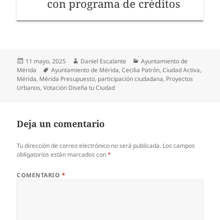
con programa de créditos
Publicado
Autor
Categorías
11 mayo, 2025
Daniel Escalante
Ayuntamiento de
el
Etiquetas
Mérida
Ayuntamiento de Mérida
,
Cecilia Patrón
,
Ciudad Activa
,
Mérida
,
Mérida Presupuesto
,
participación ciudadana
,
Proyectos
Urbanos
,
Votación Diseña tu Ciudad
Deja un comentario
Tu dirección de correo electrónico no será publicada.
Los campos
obligatorios están marcados con
*
COMENTARIO
*