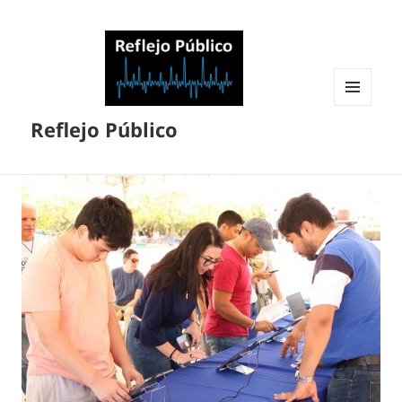
MENÚ
Reflejo Público
Y
WIDGETS