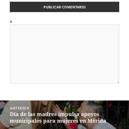
Δ
Navegación
ANTERIOR
de
Día de las madres impulsa apoyos
Entrada
entradas
municipales para mujeres en Mérida
anterior: