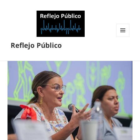
MENÚ
Reflejo Público
Y
WIDGETS