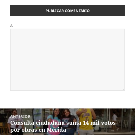
Δ
Navegación
ANTERIOR
de
Consulta ciudadana suma 14 mil votos
Entrada
entradas
por obras en Mérida
anterior: