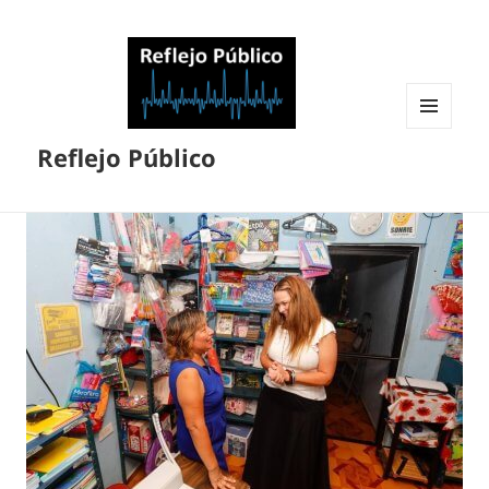
MENÚ
Reflejo Público
Y
WIDGETS