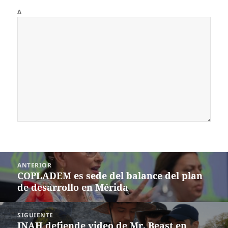
Δ
Navegación
ANTERIOR
de
COPLADEM es sede del balance del plan
Entrada
entradas
de desarrollo en Mérida
anterior:
SIGUIENTE
INAH defiende video de Mr. Beast en
Siguiente