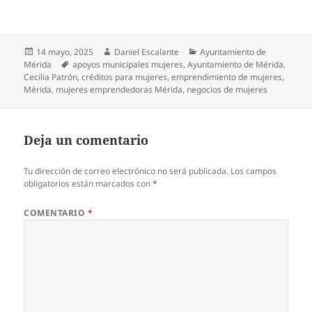
Publicado
Autor
Categorías
14 mayo, 2025
Daniel Escalante
Ayuntamiento de
el
Etiquetas
Mérida
apoyos municipales mujeres
,
Ayuntamiento de Mérida
,
Cecilia Patrón
,
créditos para mujeres
,
emprendimiento de mujeres
,
Mérida
,
mujeres emprendedoras Mérida
,
negocios de mujeres
Deja un comentario
Tu dirección de correo electrónico no será publicada.
Los campos
obligatorios están marcados con
*
COMENTARIO
*