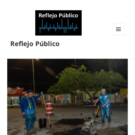
MENÚ
Reflejo Público
Y
WIDGETS