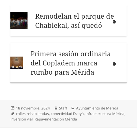
Remodelan el parque de
Chablekal, así quedó
Primera sesión ordinaria
del Copladem marca
rumbo para Mérida
Publicado
Autor
Categorías
18 noviembre, 2024
Staff
Ayuntamiento de Mérida
el
Etiquetas
calles rehabilitadas
,
conectividad Dzityá
,
infraestructura Mérida
,
inversión vial
,
Repavimentación Mérida