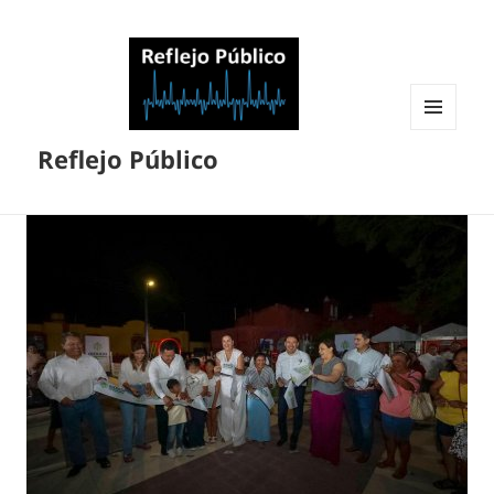
MENÚ
Reflejo Público
Y
WIDGETS