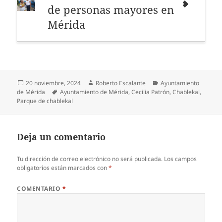
de personas mayores en
Mérida
Publicado
Autor
Categorías
20 noviembre, 2024
Roberto Escalante
Ayuntamiento
el
Etiquetas
de Mérida
Ayuntamiento de Mérida
,
Cecilia Patrón
,
Chablekal
,
Parque de chablekal
Deja un comentario
Tu dirección de correo electrónico no será publicada.
Los campos
obligatorios están marcados con
*
COMENTARIO
*