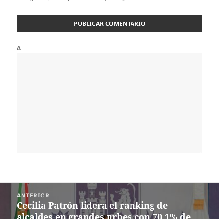
Δ
Navegación
ANTERIOR
de
Cecilia Patrón lidera el ranking de
Entrada
entradas
alcaldes en grandes urbes con 70.1% de
anterior: