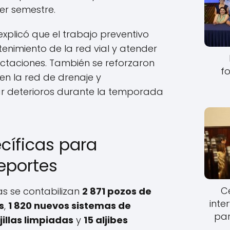
er semestre.
explicó que el trabajo preventivo
enimiento de la red vial y atender
taciones. También se reforzaron
fo
en la red de drenaje y
ar deterioros durante la temporada
cíficas para
reportes
Ce
as se contabilizan
2 871 pozos de
inte
s
,
1 820 nuevos sistemas de
par
jillas limpiadas
y
15 aljibes