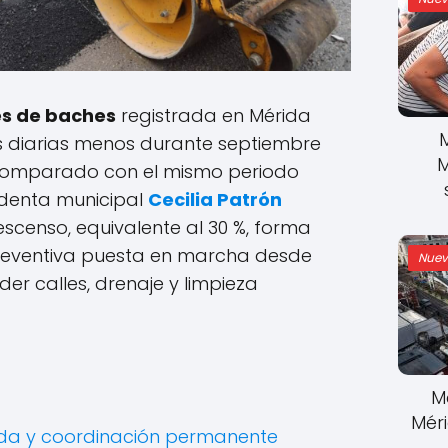
es de baches
registrada en Mérida
es diarias menos durante septiembre
M
 comparado con el mismo periodo
sidenta municipal
Cecilia Patrón
scenso, equivalente al 30 %, forma
preventiva puesta en marcha desde
Nuev
der calles, drenaje y limpieza
M
Mér
ada y coordinación permanente