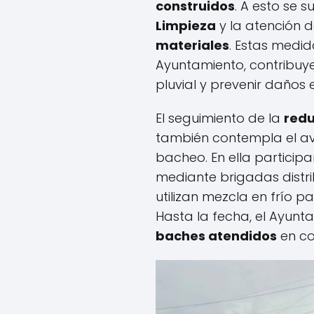
construidos
. A esto se
Limpieza
y la atención 
materiales
. Estas medid
Ayuntamiento, contribuye
pluvial y prevenir daños en
El seguimiento de la
redu
también contempla el av
bacheo. En ella particip
mediante brigadas distri
utilizan mezcla en frío p
Hasta la fecha, el Ayunt
baches atendidos
en co