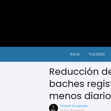
Inicio
Yucatán
Reducción de
baches regis
menos diario
Daniel Escalante
hace 10 meses