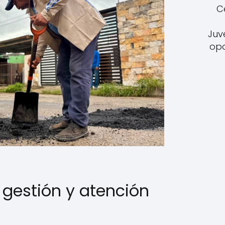
C
Juv
opo
 gestión y atención