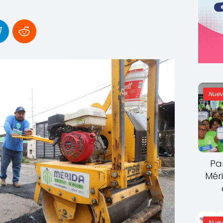
Nuev
Pa
Mér
Nuev