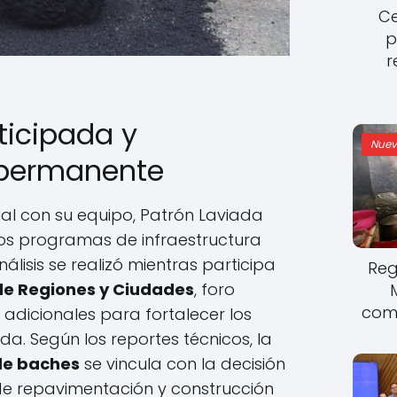
Ce
p
r
ticipada y
Nuev
 permanente
ual con su equipo, Patrón Laviada
 los programas de infraestructura
álisis se realizó mientras participa
Reg
e Regiones y Ciudades
, foro
come
adicionales para fortalecer los
ida. Según los reportes técnicos, la
de baches
se vincula con la decisión
de repavimentación y construcción