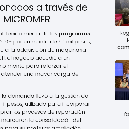
lonados a través de
s MICROMER
Reg
 obtenido mediante los
programas
2009 por un monto de 50 mil pesos,
come
o a la adquisición de maquinaria
011, el negocio accedió a un
mo monto para reforzar el
 y atender una mayor carga de
e la demanda llevó a la gestión de
il pesos, utilizado para incorporar
jorar los procesos de reparación
fo
 marcaron la consolidación del
es para su posterior ampliación.