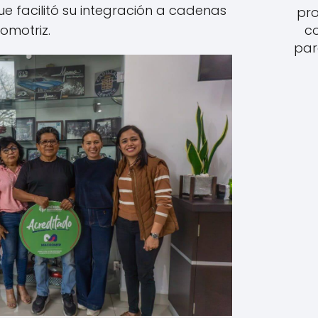
ue facilitó su integración a cadenas
pro
tomotriz.
c
par