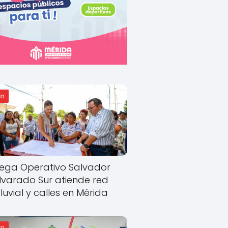
o
ega Operativo Salvador
lvarado Sur atiende red
luvial y calles en Mérida
o