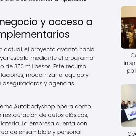
 negocio y acceso a
mplementarios
n actual, el proyecto avanzó hacia
Ce
ayor escala mediante el programa
inte
 de 350 mil pesos. Este recurso
par
alaciones, modernizar el equipo y
n aseguradoras y agencias
, Memo Autobodyshop opera como
n restauración de autos clásicos,
jalatería. La empresa cuenta con
área de ensamblaje y personal
Cec