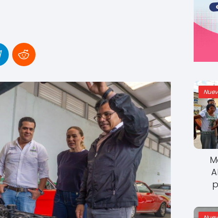
Nuev
M
A
p
Nuev