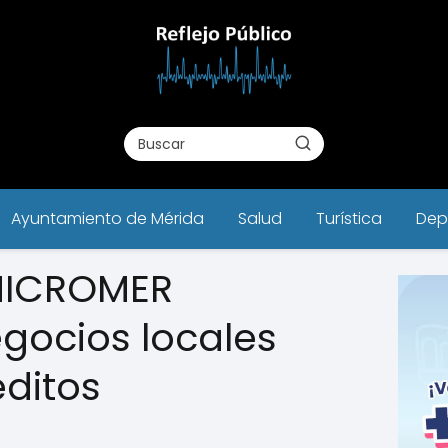
Ayuntamiento de Mérida
Salud
Turística
Dep
MICROMER
egocios locales
ditos