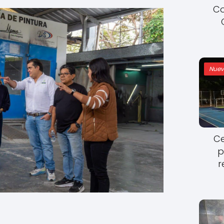
Co
Nuev
Ce
p
r