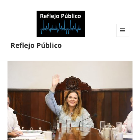
MENÚ
Reflejo Público
Y
WIDGETS