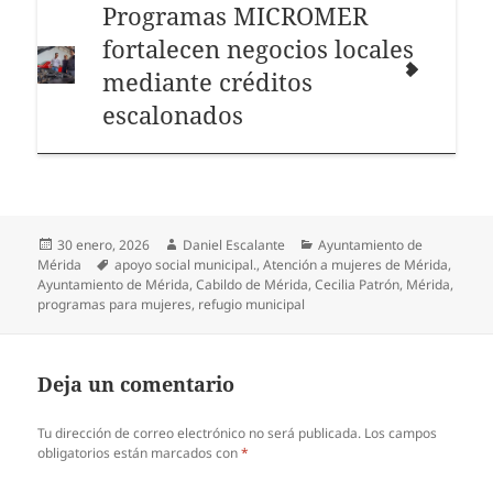
Programas MICROMER
fortalecen negocios locales
mediante créditos
escalonados
Publicado
Autor
Categorías
30 enero, 2026
Daniel Escalante
Ayuntamiento de
el
Etiquetas
Mérida
apoyo social municipal.
,
Atención a mujeres de Mérida
,
Ayuntamiento de Mérida
,
Cabildo de Mérida
,
Cecilia Patrón
,
Mérida
,
programas para mujeres
,
refugio municipal
Deja un comentario
Tu dirección de correo electrónico no será publicada.
Los campos
obligatorios están marcados con
*