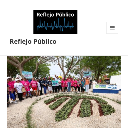
MENÚ
Reflejo Público
Y
WIDGETS