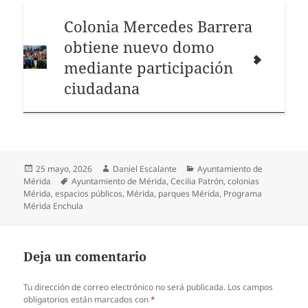
Colonia Mercedes Barrera
obtiene nuevo domo
mediante participación
ciudadana
Publicado
Autor
Categorías
25 mayo, 2026
Daniel Escalante
Ayuntamiento de
el
Etiquetas
Mérida
Ayuntamiento de Mérida
,
Cecilia Patrón
,
colonias
Mérida
,
espacios públicos
,
Mérida
,
parques Mérida
,
Programa
Mérida Enchula
Deja un comentario
Tu dirección de correo electrónico no será publicada.
Los campos
obligatorios están marcados con
*