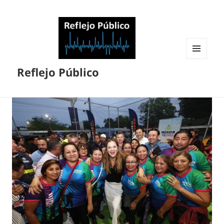
MENÚ
Reflejo Público
Y
WIDGETS