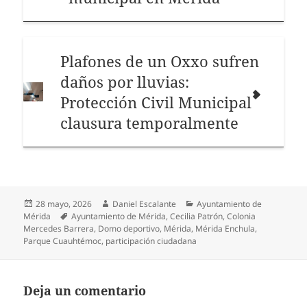
Plafones de un Oxxo sufren
daños por lluvias:
Protección Civil Municipal
clausura temporalmente
Publicado
Autor
Categorías
28 mayo, 2026
Daniel Escalante
Ayuntamiento de
el
Etiquetas
Mérida
Ayuntamiento de Mérida
,
Cecilia Patrón
,
Colonia
Mercedes Barrera
,
Domo deportivo
,
Mérida
,
Mérida Enchula
,
Parque Cuauhtémoc
,
participación ciudadana
Deja un comentario