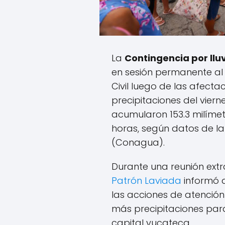
La
Contingencia por llu
en sesión permanente al
Civil luego de las afect
precipitaciones del vier
acumularon 153.3 milímet
horas, según datos de l
(Conagua).
Durante una reunión extr
Patrón Laviada
informó 
las acciones de atención
más precipitaciones para
capital yucateca.