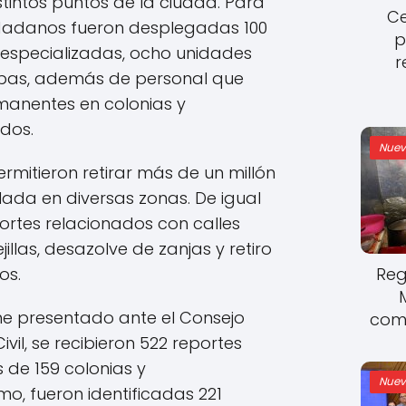
stintos puntos de la ciudad. Para
Ce
udadanos fueron desplegadas 100
p
s especializadas, ocho unidades
r
ipas, además de personal que
manentes en colonias y
dos.
Nuev
rmitieron retirar más de un millón
ada en diversas zonas. De igual
ortes relacionados con calles
illas, desazolve de zanjas y retiro
Reg
os.
me presentado ante el Consejo
come
vil, se recibieron 522 reportes
de 159 colonias y
Nuev
mo, fueron identificadas 221