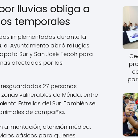
or lluvias obliga a
gios temporales
das implementadas durante la
s
, el Ayuntamiento abrió refugios
Zapata Sur y San José Tecoh para
Cec
onas afectadas por las
pro
c
par
n resguardadas 27 personas
s zonas vulnerables de Mérida, entre
miento Estrellas del Sur. También se
s animales de compañía.
n alimentación, atención médica,
vicios básicos para quienes