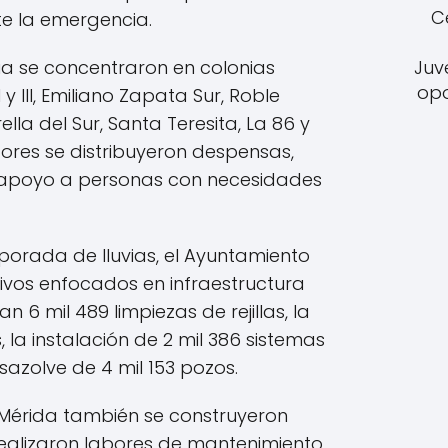
C
te la emergencia.
ia se concentraron en colonias
Juv
opo
y III, Emiliano Zapata Sur, Roble
rella del Sur, Santa Teresita, La 86 y
tores se distribuyeron despensas,
 apoyo a personas con necesidades
mporada de lluvias, el Ayuntamiento
ivos enfocados en infraestructura
an 6 mil 489 limpiezas de rejillas, la
, la instalación de 2 mil 386 sistemas
esazolve de 4 mil 153 pozos.
e Mérida también se construyeron
realizaron labores de mantenimiento