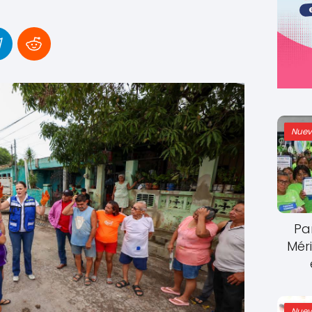
Nuev
Pa
Mér
Nuev