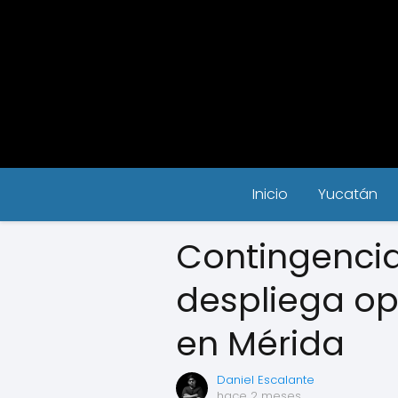
Inicio
Yucatán
Contingencia 
despliega op
en Mérida
Daniel Escalante
hace 2 meses