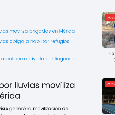
Nuev
vias moviliza brigadas en Mérida
ias obliga a habilitar refugios
Co
s mantiene activa la contingencia
a
or lluvias moviliza
Nuev
érida
vias
generó la movilización de