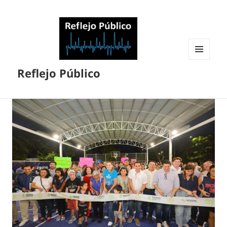
MENÚ
Reflejo Público
Y
WIDGETS