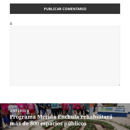
Δ
Navegación
ANTERIOR
de
Programa Mérida Enchula rehabilitará
Entrada
entradas
más de 800 espacios públicos
anterior: