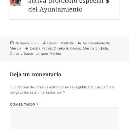
activa protocolo especial
del Ayuntamiento
Publicado
Autor
Categorías
26 mayo, 2026
Daniel Escalante
Ayuntamiento de
el
Etiquetas
Mérida
Cecilia Patrón
,
Diseña tu Ciudad
,
Mérida Enchula
,
Obras urbanas
,
parques Mérida
Deja un comentario
Tu dirección de correo electrónico no será publicada.
Los campos
obligatorios están marcados con
*
COMENTARIO
*