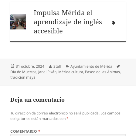
Impulsa Mérida el
aprendizaje de inglés
accesible
Publicado
Autor
Categorías
Etiqueta
31 octubre, 2024
Staff
Ayuntamiento de Mérida
el
Día de Muertos
,
Janal Pixán
,
Mérida cultura
,
Paseo de las Ánimas
,
tradición maya
Deja un comentario
Tu dirección de correo electrónico no será publicada.
Los campos
obligatorios están marcados con
*
COMENTARIO
*