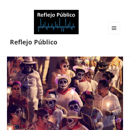
MENÚ
Reflejo Público
Y
WIDGETS