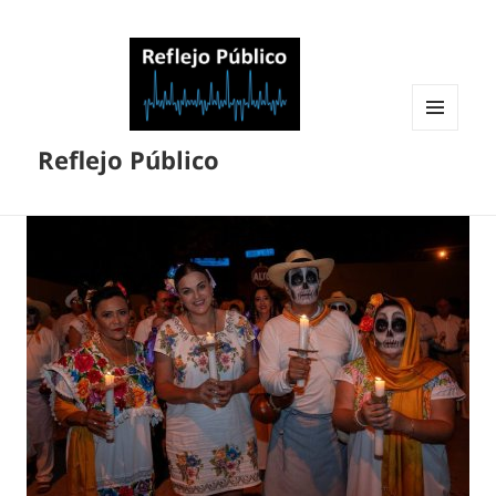
MENÚ
Reflejo Público
Y
WIDGETS