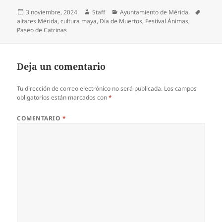
Publicado
Autor
Categorías
Etique
3 noviembre, 2024
Staff
Ayuntamiento de Mérida
el
altares Mérida
,
cultura maya
,
Día de Muertos
,
Festival Ánimas
,
Paseo de Catrinas
Deja un comentario
Tu dirección de correo electrónico no será publicada.
Los campos
obligatorios están marcados con
*
COMENTARIO
*