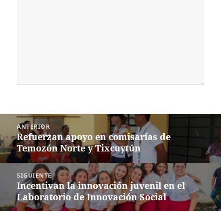
Navegación
ANTERIOR
de
Refuerzan apoyo en comisarías de
Entrada
entradas
Temozón Norte y Tixcuytún
anterior:
SIGUIENTE
Incentivan la innovación juvenil en el
Siguiente
Laboratorio de Innovación Social
entrada: