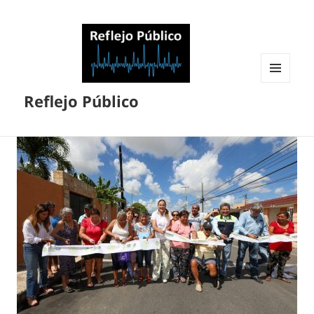
MENÚ
Reflejo Público
Y
WIDGETS