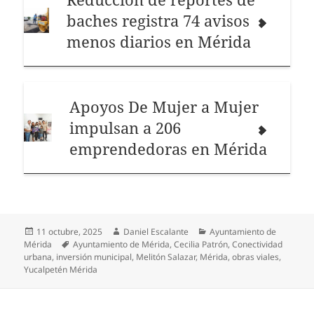
baches registra 74 avisos
menos diarios en Mérida
Apoyos De Mujer a Mujer
impulsan a 206
emprendedoras en Mérida
Publicado
Autor
Categorías
11 octubre, 2025
Daniel Escalante
Ayuntamiento de
el
Etiquetas
Mérida
Ayuntamiento de Mérida
,
Cecilia Patrón
,
Conectividad
urbana
,
inversión municipal
,
Melitón Salazar
,
Mérida
,
obras viales
,
Yucalpetén Mérida