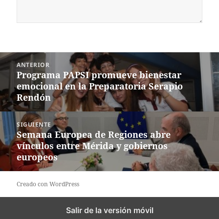
Navegación
ANTERIOR
de
Programa PAPSI promueve bienestar
Entrada
entradas
emocional en la Preparatoria Serapio
anterior:
Rendón
SIGUIENTE
Semana Europea de Regiones abre
Siguiente
vínculos entre Mérida y gobiernos
entrada:
europeos
Creado con WordPress
Salir de la versión móvil