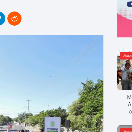
Nuev
M
A
p
Nuev