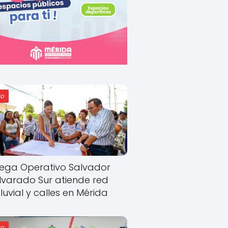
o
ega Operativo Salvador
lvarado Sur atiende red
luvial y calles en Mérida
o