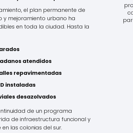
pro
amiento, el plan permanente de
c
o y mejoramiento urbano ha
par
ibles en toda la ciudad. Hasta la
parados
udadanos atendidos
calles repavimentadas
ED instaladas
uviales desazolvados
continuidad de un programa
da de infraestructura funcional y
en las colonias del sur.