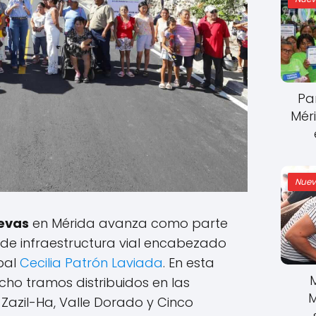
Pa
Mér
Nuev
uevas
en Mérida avanza como parte
de infraestructura vial encabezado
pal
Cecilia Patrón Laviada
. En esta
cho tramos distribuidos en las
M
 Zazil-Ha, Valle Dorado y Cinco