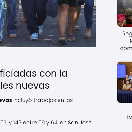
Reg
come
ficiadas con la
lles nuevas
uevas
incluyó trabajos en los
fo
153, y 147 entre 58 y 64, en San José