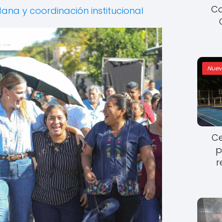
Co
ana y coordinación institucional
Nuev
Ce
p
r