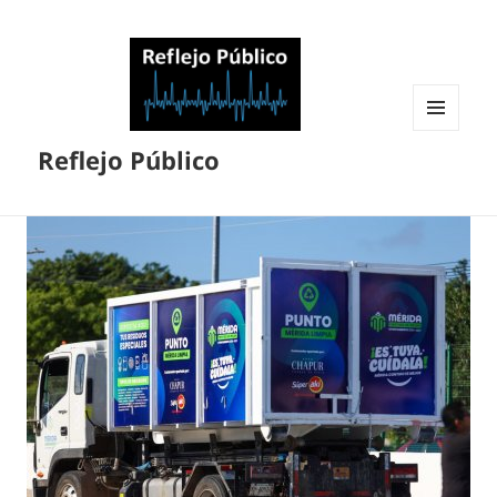
MENÚ
Reflejo Público
Y
WIDGETS