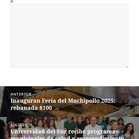
Δ
Navegación
ANTERIOR
de
Inauguran Feria del Mucbipollo 2025:
Entrada
entradas
rebanada $100
anterior:
SIGUIENTE
Universidad del Sur recibe programas
Siguiente
municipales de salud y emprendimiento
entrada: