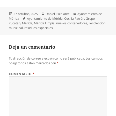
Publicado
Autor
Categorías
27 octubre, 2025
Daniel Escalante
Ayuntamiento de
el
Etiquetas
Mérida
Ayuntamiento de Mérida
,
Cecilia Patrón
,
Grupo
Yucatán
,
Mérida
,
Mérida Limpia
,
nuevos contenedores
,
recolección
municipal
,
residuos especiales
Deja un comentario
Tu dirección de correo electrónico no será publicada.
Los campos
obligatorios están marcados con
*
COMENTARIO
*