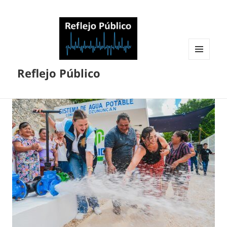
MENÚ
Reflejo Público
Y
WIDGETS